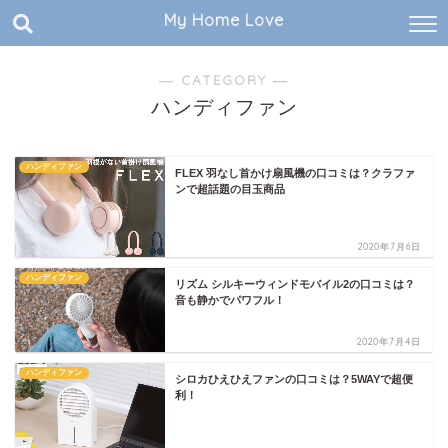
My Home Love
― CATEGORY ―
ハンディファン
ハンディファン
FLEX 羽なし首かけ扇風機の口コミは？クラファ
ンで超話題の目玉商品
2020年7月6日
ハンディファン
リズム シルキーウィンドモバイル2の口コミは？
音も静かでパワフル！
2020年7月4日
ハンディファン
シロカひえひえファンの口コミは？5WAYで超便
利！