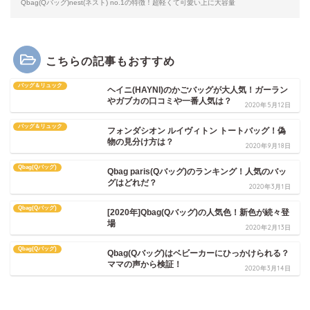
Qbag(Qバッグ)nest(ネスト) no.1の特徴！超軽くて可愛い上に大容量
こちらの記事もおすすめ
バッグ＆リュック
ヘイニ(HAYNI)のかごバッグが大人気！ガーラン
やガブカの口コミや一番人気は？
2020年5月12日
バッグ＆リュック
フォンダシオン ルイヴィトン トートバッグ！偽
物の見分け方は？
2020年9月18日
Qbag(Qバッグ)
Qbag paris(Qバッグ)のランキング！人気のバッ
グはどれだ？
2020年3月1日
Qbag(Qバッグ)
[2020年]Qbag(Qバッグ)の人気色！新色が続々登
場
2020年2月13日
Qbag(Qバッグ)
Qbag(Qバッグ)はベビーカーにひっかけられる？
ママの声から検証！
2020年3月14日