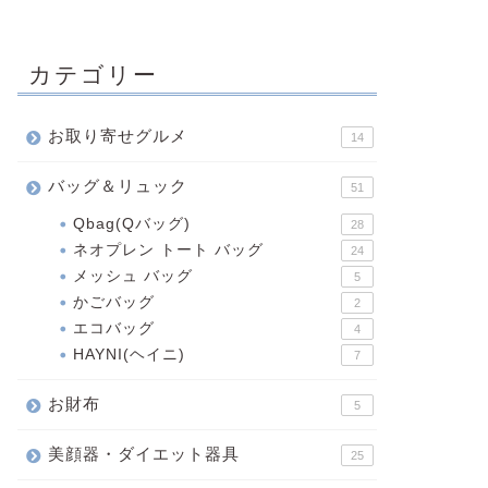
カテゴリー
お取り寄せグルメ
14
バッグ＆リュック
51
Qbag(Qバッグ)
28
ネオプレン トート バッグ
24
メッシュ バッグ
5
かごバッグ
2
エコバッグ
4
HAYNI(ヘイニ)
7
お財布
5
美顔器・ダイエット器具
25