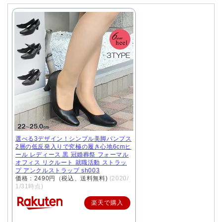
選べる3デザイン！シンプル美脚パンプス
2層の低反発入りで究極の履き心地6cmヒ
ール レディース 黒 冠婚葬祭 フォーマル
オフィス リクルート 就職活動 ストラッ
プ アンクルストラップ sh003
価格：2490円（税込、送料無料)
(2020/
1/31時点)
楽天で購入