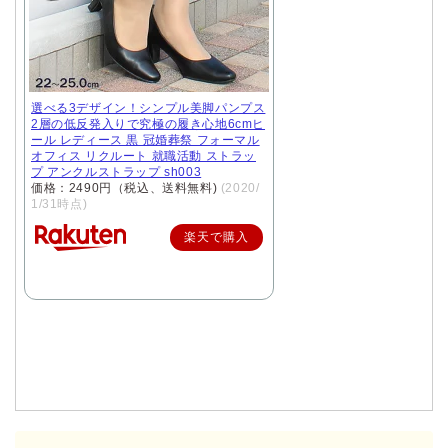
選べる3デザイン！シンプル美脚パンプス
2層の低反発入りで究極の履き心地6cmヒ
ール レディース 黒 冠婚葬祭 フォーマル
オフィス リクルート 就職活動 ストラッ
プ アンクルストラップ sh003
価格：2490円（税込、送料無料)
(2020/
1/31時点)
楽天で購入